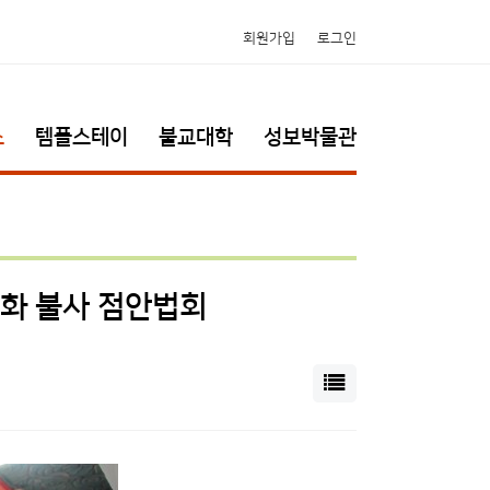
회원가입
로그인
소
템플스테이
불교대학
성보박물관
탱화 불사 점안법회