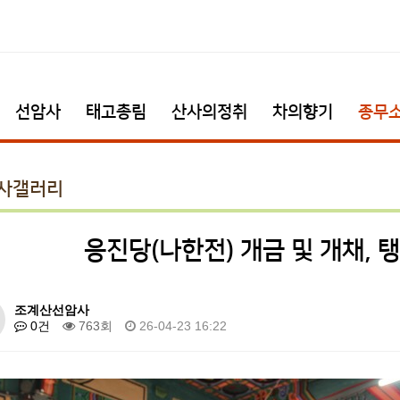
선암사
태고총림
산사의정취
차의향기
종무
사갤러리
응진당(나한전) 개금 및 개채, 
조계산선암사
0건
763회
26-04-23 16:22