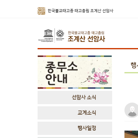
한국불교태고종 태고총림 조계산 선암사
행
선암사 소식
교계소식
행사일정